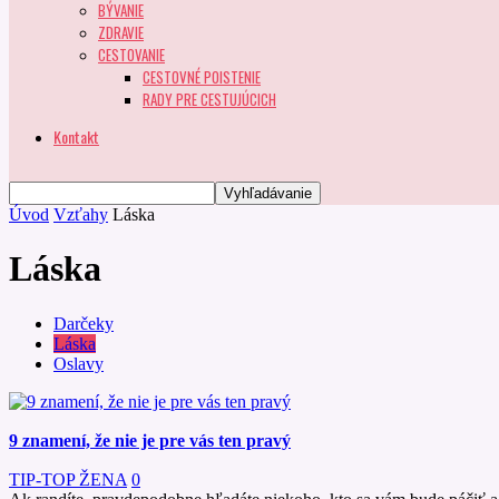
BÝVANIE
ZDRAVIE
CESTOVANIE
CESTOVNÉ POISTENIE
RADY PRE CESTUJÚCICH
Kontakt
Úvod
Vzťahy
Láska
Láska
Darčeky
Láska
Oslavy
9 znamení, že nie je pre vás ten pravý
TIP-TOP ŽENA
0