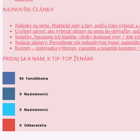
NAJNOVŠIE ČLÁNKY
Nálepky na stenu. Praktické rady a tipy, podľa čoho vyberať a 
Ucelený návod, ako vyberať obrazy na stenu do obývačky, spáln
Sedačky. Spoznajte ich históriu, všetky dostupné typy + kde ic
Sedacie súpravy. Prevedieme vás jednotlivými typmi, materiá
Korzety – sprievodca výberom, viazaním a nosením korzetov + t
PRIDAJ SA K NÁM, K TIP-TOP ŽENÁM!
84
Fanúšikovia
0
Nasledovníci
0
Nasledovníci
0
Odberatelia