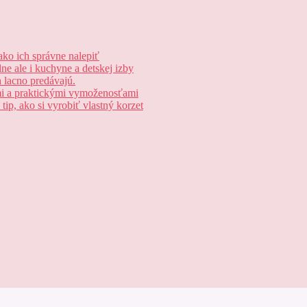
ako ich správne nalepiť
e ale i kuchyne a detskej izby
h lacno predávajú.
lmi a praktickými vymoženosťami
ip, ako si vyrobiť vlastný korzet