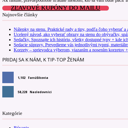
Ak randíte, pravdepodobne hľadáte niekoho, kto sa vám bude páčiť a 
ZĽAVOVÉ KUPÓNY DO MAILU
Najnovšie články
Nálepky na stenu. Praktické rady a tipy, podľa čoho vyberať a 
Ucelený návod, ako vyberať obrazy na stenu do obývačky, spáln
Sedačky. Spoznajte ich históriu, všetky dostupné typy + kde ic
Sedacie súpravy. Prevedieme vás jednotlivými typmi, materiá
Korzety – sprievodca výberom, viazaním a nosením korzetov + t
PRIDAJ SA K NÁM, K TIP-TOP ŽENÁM
1,102
Fanúšikovia
58,228
Nasledovníci
Kategórie
Bývanie