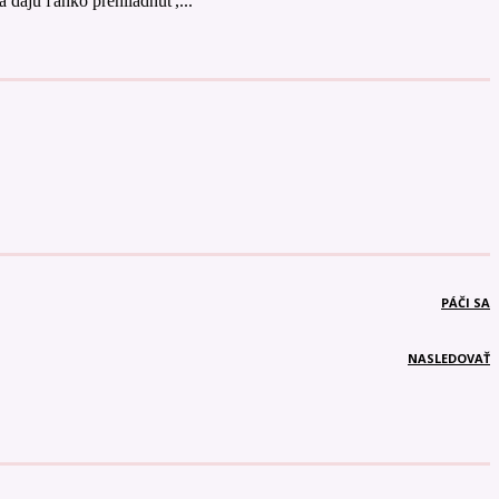
 dajú ľahko prehliadnuť,...
PÁČI SA
NASLEDOVAŤ