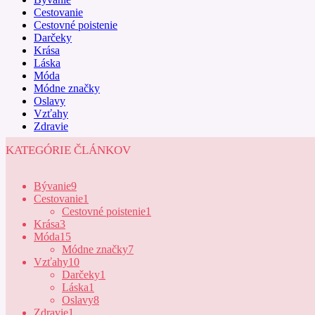
Cestovanie
Cestovné poistenie
Darčeky
Krása
Láska
Móda
Módne značky
Oslavy
Vzťahy
Zdravie
KATEGÓRIE ČLÁNKOV
Bývanie
9
Cestovanie
1
Cestovné poistenie
1
Krása
3
Móda
15
Módne značky
7
Vzťahy
10
Darčeky
1
Láska
1
Oslavy
8
Zdravie
1