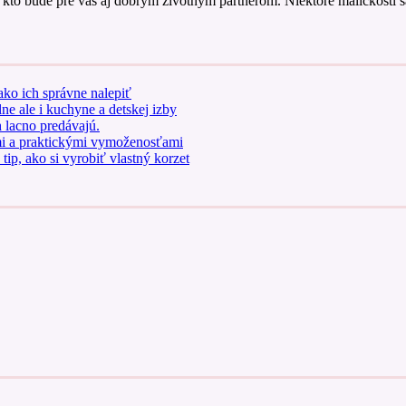
kto bude pre vás aj dobrým životným partnerom. Niektoré maličkosti sa
ako ich správne nalepiť
e ale i kuchyne a detskej izby
h lacno predávajú.
lmi a praktickými vymoženosťami
ip, ako si vyrobiť vlastný korzet