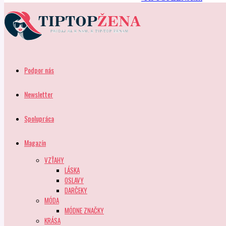
Podpor nás
Newsletter
Spolupráca
Magazín
VZŤAHY
LÁSKA
OSLAVY
DARČEKY
MÓDA
MÓDNE ZNAČKY
KRÁSA