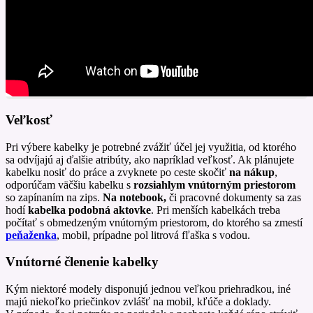
Veľkosť
Pri výbere kabelky je potrebné zvážiť účel jej využitia, od ktorého
sa odvíjajú aj ďalšie atribúty, ako napríklad veľkosť. Ak plánujete
kabelku nosiť do práce a zvyknete po ceste skočiť
na nákup
,
odporúčam väčšiu kabelku s
rozsiahlym vnútorným priestorom
so zapínaním na zips.
Na notebook,
či pracovné dokumenty sa zas
hodí
kabelka podobná aktovke
. Pri menších kabelkách treba
počítať s obmedzeným vnútorným priestorom, do ktorého sa zmestí
peňaženka
, mobil, prípadne pol litrová fľaška s vodou.
Vnútorné členenie kabelky
Kým niektoré modely disponujú jednou veľkou priehradkou, iné
majú niekoľko priečinkov zvlášť na mobil, kľúče a doklady.