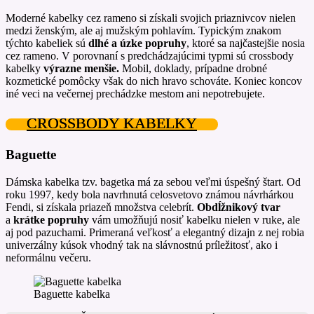
Moderné kabelky cez rameno si získali svojich priaznivcov nielen
medzi ženským, ale aj mužským pohlavím. Typickým znakom
týchto kabeliek sú
dlhé a úzke popruhy
, ktoré sa najčastejšie nosia
cez rameno. V porovnaní s predchádzajúcimi typmi sú crossbody
kabelky
výrazne menšie.
Mobil, doklady, prípadne drobné
kozmetické pomôcky však do nich hravo schováte. Koniec koncov
iné veci na večernej prechádzke mestom ani nepotrebujete.
CROSSBODY KABELKY
Baguette
Dámska kabelka tzv. bagetka má za sebou veľmi úspešný štart. Od
roku 1997, kedy bola navrhnutá celosvetovo známou návrhárkou
Fendi, si získala priazeň množstva celebrít.
Obdĺžnikový tvar
a
krátke popruhy
vám umožňujú nosiť kabelku nielen v ruke, ale
aj pod pazuchami. Primeraná veľkosť a elegantný dizajn z nej robia
univerzálny kúsok vhodný tak na slávnostnú príležitosť, ako i
neformálnu večeru.
Baguette kabelka