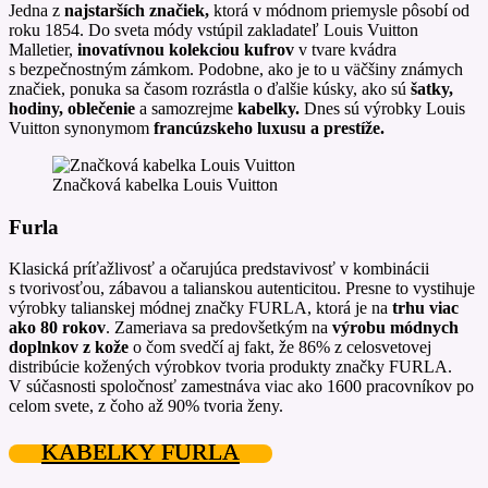
Jedna z
najstarších značiek,
ktorá v módnom priemysle pôsobí od
roku 1854. Do sveta módy vstúpil zakladateľ Louis Vuitton
Malletier,
inovatívnou kolekciou kufrov
v tvare kvádra
s bezpečnostným zámkom. Podobne, ako je to u väčšiny známych
značiek, ponuka sa časom rozrástla o ďalšie kúsky, ako sú
šatky,
hodiny, oblečenie
a samozrejme
kabelky.
Dnes sú výrobky Louis
Vuitton synonymom
francúzskeho luxusu a prestíže.
Značková kabelka Louis Vuitton
Furla
Klasická príťažlivosť a očarujúca predstavivosť v kombinácii
s tvorivosťou, zábavou a talianskou autenticitou. Presne to vystihuje
výrobky talianskej módnej značky FURLA, ktorá je na
trhu viac
ako 80 rokov
. Zameriava sa predovšetkým na
výrobu módnych
doplnkov z kože
o čom svedčí aj fakt, že 86% z celosvetovej
distribúcie kožených výrobkov tvoria produkty značky FURLA.
V súčasnosti spoločnosť zamestnáva viac ako 1600 pracovníkov po
celom svete, z čoho až 90% tvoria ženy.
KABELKY FURLA