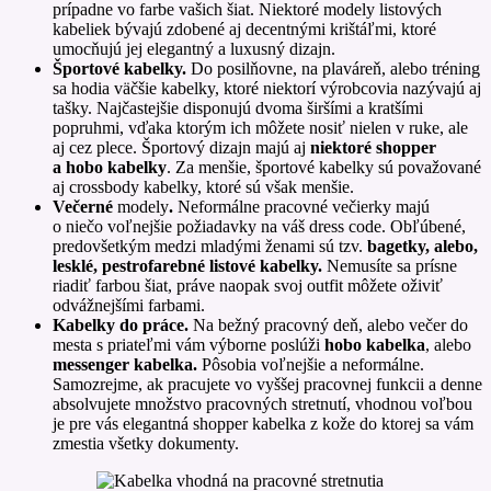
prípadne vo farbe vašich šiat. Niektoré modely listových
kabeliek bývajú zdobené aj decentnými krištáľmi, ktoré
umocňujú jej elegantný a luxusný dizajn.
Športové kabelky.
Do posilňovne, na plaváreň, alebo tréning
sa hodia väčšie kabelky, ktoré niektorí výrobcovia nazývajú aj
tašky. Najčastejšie disponujú dvoma širšími a kratšími
popruhmi, vďaka ktorým ich môžete nosiť nielen v ruke, ale
aj cez plece. Športový dizajn majú aj
niektoré shopper
a hobo kabelky
. Za menšie, športové kabelky sú považované
aj crossbody kabelky, ktoré sú však menšie.
Večerné
modely
.
Neformálne pracovné večierky majú
o niečo voľnejšie požiadavky na váš dress code. Obľúbené,
predovšetkým medzi mladými ženami sú tzv.
bagetky, alebo,
lesklé, pestrofarebné listové kabelky.
Nemusíte sa prísne
riadiť farbou šiat, práve naopak svoj outfit môžete oživiť
odvážnejšími farbami.
Kabelky do práce.
Na bežný pracovný deň, alebo večer do
mesta s priateľmi vám výborne poslúži
hobo kabelka
, alebo
messenger kabelka.
Pôsobia voľnejšie a neformálne.
Samozrejme, ak pracujete vo vyššej pracovnej funkcii a denne
absolvujete množstvo pracovných stretnutí, vhodnou voľbou
je pre vás elegantná shopper kabelka z kože do ktorej sa vám
zmestia všetky dokumenty.