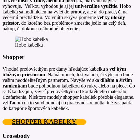
môžete
nosiť v ruke, alebo na pleci
tak, ako vám najviac
vyhovuje. Veľkou výhodou je aj jej
univerzálne využitie
. Hobo
kabelka sa hodí nielen na výlet do prírody, ale aj do práce
,
či na
večernú prechádzku. Vo vnútri skrýva pomerne
veľký úložný
priestor,
do ktorého bez problémov zmestíte jedlo na celý deň,
nákup, či dokonca náhradné oblečenie.
Hobo kabelka
Shopper
Vhodná predovšetkým pre dámy hľadajúce kabelku
s veľkým
úložným priestorom
. Na nákupoch, festivaloch, či výletoch bude
vašim neoddeliteľným partnerom. Navyše vďaka
dlhším a širším
ramienkam
bude pohodlnou kabelkou do ruky, alebo na plece. Čo
sa týka dizajnu, závisí predovšetkým od konkrétneho materiálu
a zafarbenia. Niektoré modely shopper kabeliek pôsobia elegantne,
vzhľadom na to sú vhodné aj na pracovné stretnutia, iné zas patria
do kategórie športových kabeliek.
SHOPPER KABELKY
Crossbody