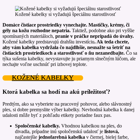
Kožené kabelky si vyžadujú špeciálnu starostlivosť
Domáce čistiace prostriedky vynechajte. Mastičky, krémy, či
gély na kožu rozhodne nepatria.
Taktiež, podobne ako pri vyššie
spomínaných materiáloch,
pranie v práčke nepripadá do úvahy.
Kožené kabelky predstavujú drahšiu investíciu
. Ak teda chcete,
aby vám kabelka vydržala čo najdlhšie, nesnažte sa šetriť na
čistiacich prostriedkoch a starostlivosť o ňu nezanedbajte.
Čo sa
týka sušenia kabelky, nevystavujte ju priamym slnečným lúčom, ale
nechajte voľne uschnúť pri izbovej teplote.
KOŽENÉ KABELKY
Ktorá kabelka sa hodí na akú príležitosť?
Predtým, ako sa vyberiete na pracovný pohovor, alebo slávnostný
ples, si dobre premyslite výber kabelky. Nevhodná kabelka k danej
udalosti môže byť z pohľadu etikety poriadne faux pas.
Spoločenské kabelky.
Vhodnou kabelkou na ples, do
divadla, prípadne inú spoločenskú udalosť je
listová,
najčastejšie
jednofarebná kabelka
v čiernej, bielej farbe,