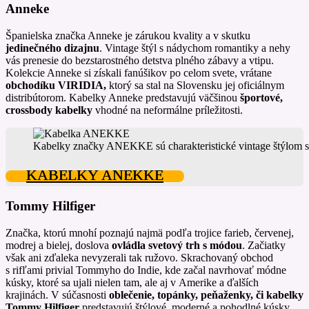
Anneke
Španielska značka Anneke je zárukou kvality a v skutku
jedinečného dizajnu
. Vintage štýl s nádychom romantiky a nehy
vás prenesie do bezstarostného detstva plného zábavy a vtipu.
Kolekcie Anneke si získali fanúšikov po celom svete, vrátane
obchodíku VIRIDIA,
ktorý sa stal na Slovensku jej oficiálnym
distribútorom. Kabelky Anneke predstavujú väčšinou
športové,
crossbody kabelky
vhodné na neformálne príležitosti.
Kabelky značky ANEKKE sú charakteristické vintage štýlom 
KABELKY ANEKKE
Tommy Hilfiger
Značka, ktorú mnohí poznajú najmä podľa trojice farieb, červenej,
modrej a bielej, doslova
ovládla svetový trh s módou
. Začiatky
však ani zďaleka nevyzerali tak ružovo. Skrachovaný obchod
s rifľami privial Tommyho do Indie, kde začal navrhovať módne
kúsky, ktoré sa ujali nielen tam, ale aj v Amerike a ďalších
krajinách. V súčasnosti
oblečenie, topánky, peňaženky, či kabelky
Tommy Hilfiger
predstavujú štýlové, moderné a pohodlné kúsky,