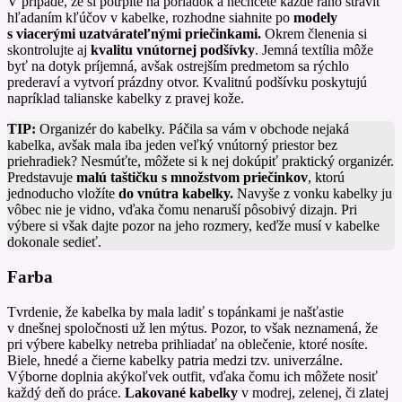
V prípade, že si potrpíte na poriadok a nechcete každé ráno stráviť
hľadaním kľúčov v kabelke, rozhodne siahnite po
modely
s viacerými uzatvárateľnými priečinkami.
Okrem členenia si
skontrolujte aj
kvalitu vnútornej podšívky
. Jemná textília môže
byť na dotyk príjemná, avšak ostrejším predmetom sa rýchlo
prederaví a vytvorí prázdny otvor. Kvalitnú podšívku poskytujú
napríklad talianske kabelky z pravej kože.
TIP:
Organizér do kabelky. Páčila sa vám v obchode nejaká
kabelka, avšak mala iba jeden veľký vnútorný priestor bez
priehradiek? Nesmúťte, môžete si k nej dokúpiť praktický organizér.
Predstavuje
malú taštičku s množstvom priečinkov
, ktorú
jednoducho vložíte
do vnútra kabelky.
Navyše z vonku kabelky ju
vôbec nie je vidno, vďaka čomu nenaruší pôsobivý dizajn. Pri
výbere si však dajte pozor na jeho rozmery, keďže musí v kabelke
dokonale sedieť.
Farba
Tvrdenie, že kabelka by mala ladiť s topánkami je našťastie
v dnešnej spoločnosti už len mýtus. Pozor, to však neznamená, že
pri výbere kabelky netreba prihliadať na oblečenie, ktoré nosíte.
Biele, hnedé a čierne kabelky patria medzi tzv. univerzálne.
Výborne doplnia akýkoľvek outfit, vďaka čomu ich môžete nosiť
každý deň do práce.
Lakované kabelky
v modrej, zelenej, či zlatej