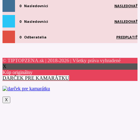
0
Nasledovníci
NASLEDOVAŤ
0
Nasledovníci
NASLEDOVAŤ
0
Odberatelia
PREDPLATIŤ
© TIPTOPZENA.sk | 2018-2026 | Všetky práva vyhradené
X
Kúp originálny
DARČEK PRE KAMARÁTKU
X