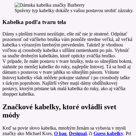
Správny typ kabelky dokáže s vašou postavou urobiť zázraky.
Kabelka podľa tvaru tela
Dámy s plnšími tvarmi nezúfajte, ešte nič nie je stratené. Odpútať
pozornosť od väčšieho bruška vám pomôže stredne veľká, až veľká
kabelka s výrazným farebným prevedením. Taktiež je vhodnou
voľbou aj crossbody kabelka s užšími ramienkami po pás. Vyhnúť
sa snažte drobným kabelkám, ktoré opticky zväčšia bruško.
V prípade, že máte postavu v tvare hrušky, teda so silnejšími bokmi,
siahnite po menšej kabelke do ruky, najlepšie listovej. Tá sa hodí aj
dámam s postavou v tvare jablka so silnejším pásom. Vrátane
listovej kabelky však môžete pokojne siahnuť i po crossbody taške
s úzkym popruhom. Najširší výber majú dámy obdĺžnikovej
postavy, ktorým pristane tak malá kabelka do ruky, ako aj väčšia
shopper kabelka.
Značkové kabelky, ktoré ovládli svet
módy
Keď sa povie slovo kabelka, mnohým ženám sa vybavia v mysli
značky ako Michael Kors,
O bag
,
Desigual
, či
Guess kabelky
. Pri