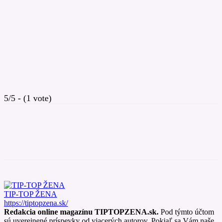
5/5 - (1 vote)
TIP-TOP ŽENA
https://tiptopzena.sk/
Redakcia online magazínu TIPTOPZENA.sk.
Pod týmto účtom
sú uverejnené príspevky od viacerých autorov. Pokiaľ sa Vám naše