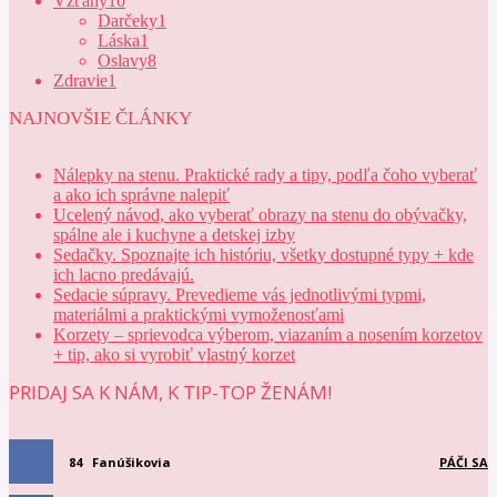
Vzťahy
10
Darčeky
1
Láska
1
Oslavy
8
Zdravie
1
NAJNOVŠIE ČLÁNKY
Nálepky na stenu. Praktické rady a tipy, podľa čoho vyberať
a ako ich správne nalepiť
Ucelený návod, ako vyberať obrazy na stenu do obývačky,
spálne ale i kuchyne a detskej izby
Sedačky. Spoznajte ich históriu, všetky dostupné typy + kde
ich lacno predávajú.
Sedacie súpravy. Prevedieme vás jednotlivými typmi,
materiálmi a praktickými vymoženosťami
Korzety – sprievodca výberom, viazaním a nosením korzetov
+ tip, ako si vyrobiť vlastný korzet
PRIDAJ SA K NÁM, K TIP-TOP ŽENÁM!
84
Fanúšikovia
PÁČI SA