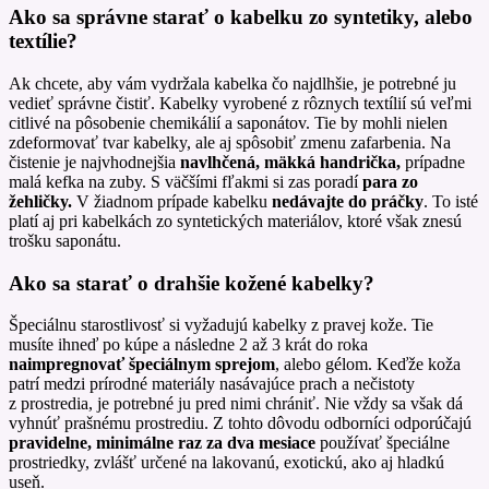
Ako sa správne starať o kabelku zo syntetiky, alebo
textílie?
Ak chcete, aby vám vydržala kabelka čo najdlhšie, je potrebné ju
vedieť správne čistiť. Kabelky vyrobené z rôznych textílií sú veľmi
citlivé na pôsobenie chemikálií a saponátov. Tie by mohli nielen
zdeformovať tvar kabelky, ale aj spôsobiť zmenu zafarbenia. Na
čistenie je najvhodnejšia
navlhčená, mäkká handrička,
prípadne
malá kefka na zuby. S väčšími fľakmi si zas poradí
para zo
žehličky.
V žiadnom prípade kabelku
nedávajte do práčky
. To isté
platí aj pri kabelkách zo syntetických materiálov, ktoré však znesú
trošku saponátu.
Ako sa starať o drahšie kožené kabelky?
Špeciálnu starostlivosť si vyžadujú kabelky z pravej kože. Tie
musíte ihneď po kúpe a následne 2 až 3 krát do roka
naimpregnovať špeciálnym sprejom
, alebo gélom. Keďže koža
patrí medzi prírodné materiály nasávajúce prach a nečistoty
z prostredia, je potrebné ju pred nimi chrániť. Nie vždy sa však dá
vyhnúť prašnému prostrediu. Z tohto dôvodu odborníci odporúčajú
pravidelne, minimálne raz za dva mesiace
používať špeciálne
prostriedky, zvlášť určené na lakovanú, exotickú, ako aj hladkú
useň.