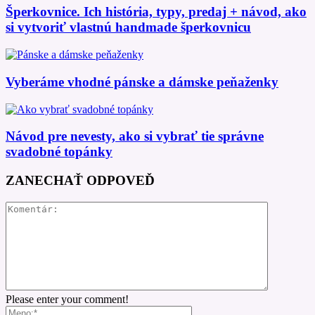
Šperkovnice. Ich história, typy, predaj + návod, ako
si vytvoriť vlastnú handmade šperkovnicu
Vyberáme vhodné pánske a dámske peňaženky
Návod pre nevesty, ako si vybrať tie správne
svadobné topánky
ZANECHAŤ ODPOVEĎ
Please enter your comment!