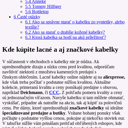
5.4
Anneke
5.5
Tommy Hilfiger
5.6
Bottletop
6
Časté otázky
6.1
Ako sa správne starať o kabelku zo syntetiky, alebo
textílie?
6.2
Ako sa starať o drahšie kožené kabelky?
6.3
Ktorá kabelka sa hodí na akú príležitosť?
Kde kúpite lacné a aj značkové kabelky
V súčasnosti v obchodoch o kabelky nie je núdza. Ak
uprednostňujete dizajn a nízku cenu pred kvalitou, odporúčam
navštíviť niektorú z množstva kamenných predajní s
čínskym oblečením. Lacné kabelky online nájdete aj na
aliexpresse,
kde však treba počítať s podstatne nižšou kvalitou. Aktuálne
kolekcie, primeranú kvalitu a ceny ponúkajú predajne s obuvou,
napríklad
Deichmann
, či
CCC
.
Z pohľadu pomeru kvality a ceny
sú jednoznačným víťazom. Navyše kabelku si tam môžete ohmatať,
vyskúšať, prípadne ak natrafíte na akciu, tak aj kúpiť za polovičnú
cenu. Pre dámy, ktoré uprednostňujú
značkové kabelky
sú ideálne
špecializované predajne a butiky
. Vrátane bohatej ponuky však
počítajte s podstatne vyššou cenou, pokojne aj niekoľko stoviek eur.
V tabuľke nižšie vám prinášam prehľad obľúbených eshopov, kde