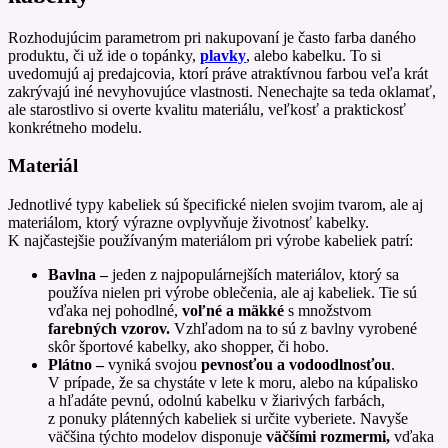
Rozhodujúcim parametrom pri nakupovaní je často farba daného
produktu, či už ide o topánky,
plavky
, alebo kabelku. To si
uvedomujú aj predajcovia, ktorí práve atraktívnou farbou veľa krát
zakrývajú iné nevyhovujúce vlastnosti. Nenechajte sa teda oklamať,
ale starostlivo si overte kvalitu materiálu, veľkosť a praktickosť
konkrétneho modelu.
Materiál
Jednotlivé typy kabeliek sú špecifické nielen svojim tvarom, ale aj
materiálom, ktorý výrazne ovplyvňuje životnosť kabelky.
K najčastejšie používaným materiálom pri výrobe kabeliek patrí:
Bavlna –
jeden z najpopulárnejších materiálov, ktorý sa
používa nielen pri výrobe oblečenia, ale aj kabeliek. Tie sú
vďaka nej pohodlné,
voľné a mäkké
s množstvom
farebných vzorov.
Vzhľadom na to sú z bavlny vyrobené
skôr športové kabelky, ako shopper, či hobo.
Plátno –
vyniká svojou
pevnosťou a vodoodlnosťou
.
V prípade, že sa chystáte v lete k moru, alebo na kúpalisko
a hľadáte pevnú, odolnú kabelku v žiarivých farbách,
z ponuky plátenných kabeliek si určite vyberiete. Navyše
väčšina týchto modelov disponuje
väčšími rozmermi,
vďaka