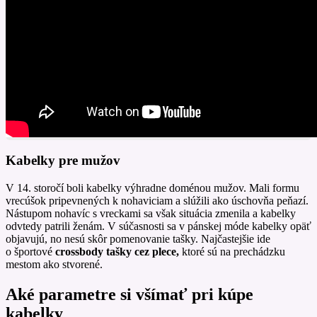
Kabelky pre mužov
V 14. storočí boli kabelky výhradne doménou mužov. Mali formu
vrecúšok pripevnených k nohaviciam a slúžili ako úschovňa peňazí.
Nástupom nohavíc s vreckami sa však situácia zmenila a kabelky
odvtedy patrili ženám. V súčasnosti sa v pánskej móde kabelky opäť
objavujú, no nesú skôr pomenovanie tašky. Najčastejšie ide
o športové
crossbody tašky cez plece,
ktoré sú na prechádzku
mestom ako stvorené.
Aké parametre si všímať pri kúpe
kabelky