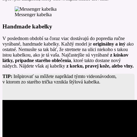
Messenger kabelka
Handmade kabelky
V poslednom období sa čoraz viac dostávajú do popredia ručne
vyrábané, handmade kabelky. Každý model je
originálny a iný
ako
ostatné. Nemusíte sa tak báť, že stretnete na ulici niekoho s takou
istou kabelkou, ako je tá vaša. Najčastejšie sú vyrábané
z kúskov
látky, prípadne starého oblečenia
, ktoré takto dostane nový
nádych. Nájdete však aj kabelky
z korku, pravej kože, alebo vlny.
TIP:
Inšpirovať sa môžete napríklad týmto videonávodom,
v ktorom zo starého trička vznikla štýlová kabelka.