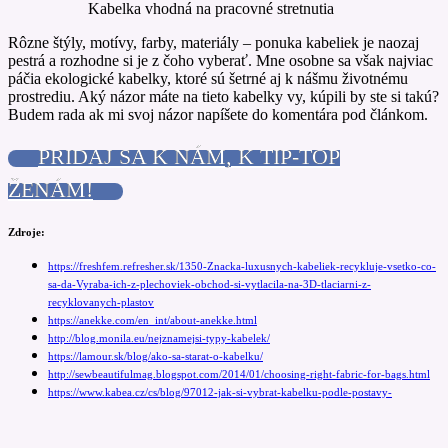
Kabelka vhodná na pracovné stretnutia
Rôzne štýly, motívy, farby, materiály – ponuka kabeliek je naozaj
pestrá a rozhodne si je z čoho vyberať. Mne osobne sa však najviac
páčia ekologické kabelky, ktoré sú šetrné aj k nášmu životnému
prostrediu. Aký názor máte na tieto kabelky vy, kúpili by ste si takú?
Budem rada ak mi svoj názor napíšete do komentára pod článkom.
PRIDAJ SA K NÁM, K TIP-TOP
ŽENÁM!
Zdroje:
https://freshfem.refresher.sk/1350-Znacka-luxusnych-kabeliek-recykluje-vsetko-co-
sa-da-Vyraba-ich-z-plechoviek-obchod-si-vytlacila-na-3D-tlaciarni-z-
recyklovanych-plastov
https://anekke.com/en_int/about-anekke.html
http://blog.monila.eu/nejznamejsi-typy-kabelek/
https://lamour.sk/blog/ako-sa-starat-o-kabelku/
http://sewbeautifulmag.blogspot.com/2014/01/choosing-right-fabric-for-bags.html
https://www.kabea.cz/cs/blog/97012-jak-si-vybrat-kabelku-podle-postavy-