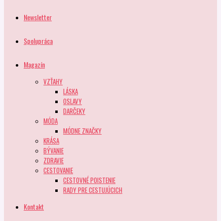
Newsletter
Spolupráca
Magazín
VZŤAHY
LÁSKA
OSLAVY
DARČEKY
MÓDA
MÓDNE ZNAČKY
KRÁSA
BÝVANIE
ZDRAVIE
CESTOVANIE
CESTOVNÉ POISTENIE
RADY PRE CESTUJÚCICH
Kontakt