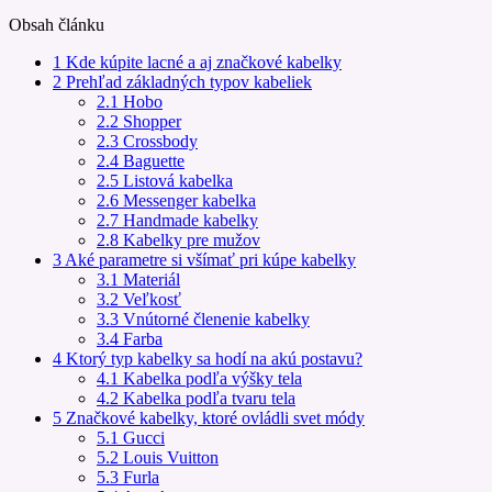
Obsah článku
1
Kde kúpite lacné a aj značkové kabelky
2
Prehľad základných typov kabeliek
2.1
Hobo
2.2
Shopper
2.3
Crossbody
2.4
Baguette
2.5
Listová kabelka
2.6
Messenger kabelka
2.7
Handmade kabelky
2.8
Kabelky pre mužov
3
Aké parametre si všímať pri kúpe kabelky
3.1
Materiál
3.2
Veľkosť
3.3
Vnútorné členenie kabelky
3.4
Farba
4
Ktorý typ kabelky sa hodí na akú postavu?
4.1
Kabelka podľa výšky tela
4.2
Kabelka podľa tvaru tela
5
Značkové kabelky, ktoré ovládli svet módy
5.1
Gucci
5.2
Louis Vuitton
5.3
Furla