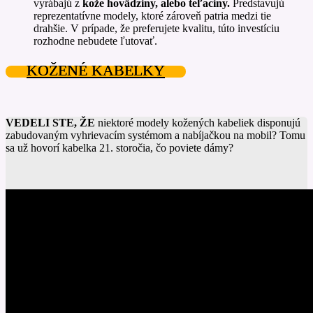
vyrábajú z
kože hovädziny, alebo teľaciny.
Predstavujú
reprezentatívne modely, ktoré zároveň patria medzi tie
drahšie. V prípade, že preferujete kvalitu, túto investíciu
rozhodne nebudete ľutovať.
KOŽENÉ KABELKY
VEDELI STE, ŽE
niektoré modely kožených kabeliek disponujú
zabudovaným vyhrievacím systémom a nabíjačkou na mobil? Tomu
sa už hovorí kabelka 21. storočia, čo poviete dámy?