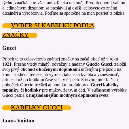
týchto značkách to však ani zďaleka nekončí. Prvotriednou kvalitou
a jedinečným dizajnom sa preslávili aj ďalší, celosvetovo známi
dizajnéri a výrobcovia. Poďme sa spoločne na nich pozrieť z blízka.
VYBER SI KABELKU PODĽA
ZNAČKY
Gucci
Príbeh tejto celosvetovo známej značky sa začal písať už v roku
1921. Presne vtedy mladý, odvážny a nadaný
Guccio Gucci,
založil
svoj prvý
obchod s koženými doplnkami
určenými pre jazdu na
koni. Tradičná remeselná výroba, talianska kvalita a vznešenosť,
priniesli už po krátkom čase veľký úspech. S otvorením ďalších
pobočiek Guccio rozšíril aj ponuku produktov o
Gucci
kabelky,
topánky, či hodinky
pre mužov, ženy, aj deti. V súčasnosti výrobky
Gucci patria k
najžiadanejším módnym doplnkom
sveta.
KABELKY GUCCI
Louis Vuitton