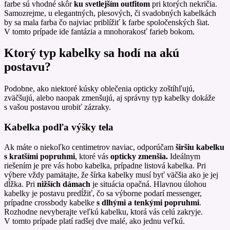
farbe sú vhodné skôr
ku svetlejším outfitom
pri ktorých nekričia.
Samozrejme, u elegantných, plesových, či svadobných kabelkách
by sa mala farba čo najviac priblížiť k farbe spoločenských šiat.
V tomto prípade ide fantázia a mnohorakosť farieb bokom.
Ktorý typ kabelky sa hodí na akú
postavu?
Podobne, ako niektoré kúsky oblečenia opticky zoštíhľujú,
zväčšujú, alebo naopak zmenšujú, aj správny typ kabelky dokáže
s vašou postavou urobiť zázraky.
Kabelka podľa výšky tela
Ak máte o niekoľko centimetrov naviac, odporúčam
širšiu kabelku
s kratšími popruhmi
, ktoré vás
opticky zmenšia.
Ideálnym
riešením je pre vás hobo kabelka, prípadne listová kabelka. Pri
výbere vždy pamätajte, že šírka kabelky musí byť väčšia ako je jej
dĺžka. Pri
nižších dámach
je situácia opačná. Hlavnou úlohou
kabelky je postavu predĺžiť, čo sa výborne podarí messenger,
prípadne crossbody kabelke
s dlhými a tenkými popruhmi
.
Rozhodne nevyberajte veľkú kabelku, ktorá vás celú zakryje.
V tomto prípade platí radšej dve malé, ako jednu veľkú.