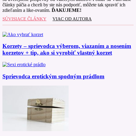
články páčia a chceli by ste nás podporiť, môžete tak spraviť ich
zdieľaním a like-ovaním.
ĎAKUJEME!
SÚVISIACE ČLÁNKY
VIAC OD AUTORA
Korzety – sprievodca výberom, viazaním a nosením
korzetov + tip, ako si vyrobiť vlastný korzet
Sprievodca erotickým spodným prádlom