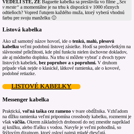
VEDELI STE, ŽE
Baguette kabelka sa preslávila vo filme
„Sex
v meste“
a momentálne je na trhu k dispozícii v 1000 rôznych
odtieňoch? Vopred ľutujem každého muža, ktorý vyberá vhodnú
farbu pre svoju manželku 🙂
Listová kabelka
Ako už samotný názov hovorí, ide o
tenkú, malú, plesovú
kabelku
veľmi podobnú listovej zásielke. Hodí sa predovšetkým na
slávnostné príležitosti, kde plní funkciu nielen úschovne dokladov,
ale aj módneho doplnku. Na trhu si môžete vybrať z dvoch typov
listových kabeliek,
bez popruhov a s popruhmi.
V druhom
prípade však nejde o klasické, látkové ramienka, ale o kovové,
podobné retiazke.
LISTOVÉ KABELKY
Messenger kabelka
Praktická,
voľná taška cez rameno
v tvare obdĺžnika. Vzhľadom
na dĺžku ramienka veľmi pripomína crossbody kabelku, rozmermi je
však
väčšia.
Okrem základných drobností do nej zmestíte napríklad
aj knižku, alebo fľašku s vodou. Navyše je veľmi pohodlná, so
štýlovým dizajnom, ktorý osloví najmä mladé dievčatá.