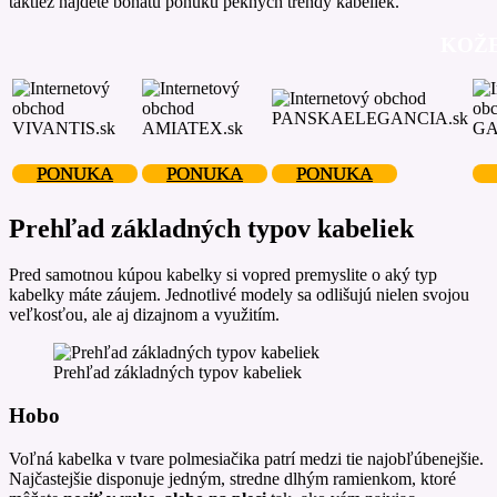
taktiež nájdete bohatú ponuku pekných trendy kabeliek.
KOŽE
PONUKA
PONUKA
PONUKA
Prehľad základných typov kabeliek
Pred samotnou kúpou kabelky si vopred premyslite o aký typ
kabelky máte záujem. Jednotlivé modely sa odlišujú nielen svojou
veľkosťou, ale aj dizajnom a využitím.
Prehľad základných typov kabeliek
Hobo
Voľná kabelka v tvare polmesiačika patrí medzi tie najobľúbenejšie.
Najčastejšie disponuje jedným, stredne dlhým ramienkom, ktoré