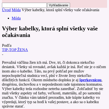
Úvod
Móda
Výber kabelky, ktorá splní všetky vaše očakávania
Móda
Výber kabelky, ktorá splní všetky vaše
očakávania
Podľa
TIP-TOP ŽENA
-
Prevažná väčšina žien ich má. Dve, tri, či dokonca niekoľko
desiatok. Všetky sú rovnaké, avšak každá je iná. Reč nie je o ničom
inom ako o kabelke. Táto, na prvý pohľad pre mužov
nepochopiteľná studnica vecí, plní v živote ženy niekoľko
dôležitých funkcií. Okrem módneho doplnku je aj
šperkovnicou
,
drogériou, úschovňou a v neposlednom rade tajomnou komnatou.
Výber kabelky teda rozhodne netreba zanedbať. Zohľadniť by ste
mali všetky aspekty od farby, veľkosti, materiálu, až po samotnú
značku. V článku vám taktiež prezradím, kde kúpite kabelky vo
výpredaji, ktorý typ sa hodí k vašej postave, a ako sa o kabelku
správne starať.