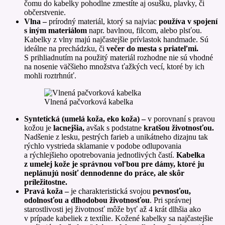
čomu do kabelky pohodlne zmestíte aj osušku, plavky, či
občerstvenie.
Vlna –
prírodný materiál, ktorý sa najviac
používa v spojení
s iným materiálom
napr. bavlnou, filcom, alebo plsťou.
Kabelky z vlny majú najčastejšie prívlastok handmade. Sú
ideálne na prechádzku, či
večer do mesta s priateľmi.
S prihliadnutím na použitý materiál rozhodne nie sú vhodné
na nosenie väčšieho množstva ťažkých vecí, ktoré by ich
mohli roztrhnúť.
Vlnená pačvorková kabelka
Syntetická (umelá koža, eko koža) –
v porovnaní s pravou
kožou je
lacnejšia,
avšak s podstatne
kratšou životnosťou.
Nadšenie z lesku, pestrých farieb a unikátneho dizajnu tak
rýchlo vystrieda sklamanie v podobe odlupovania
a rýchlejšieho opotrebovania jednotlivých častí.
Kabelka
z umelej kože je správnou voľbou pre dámy, ktoré ju
neplánujú nosiť dennodenne do práce, ale skôr
príležitostne.
Pravá koža –
je charakteristická svojou
pevnosťou,
odolnosťou a dlhodobou životnosťou
. Pri správnej
starostlivosti jej životnosť môže byť až 4 krát dlhšia ako
v prípade kabeliek z textílie. Kožené kabelky sa najčastejšie